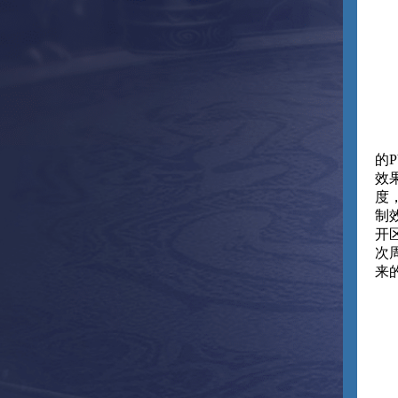
的
效
度
制
开
次
来