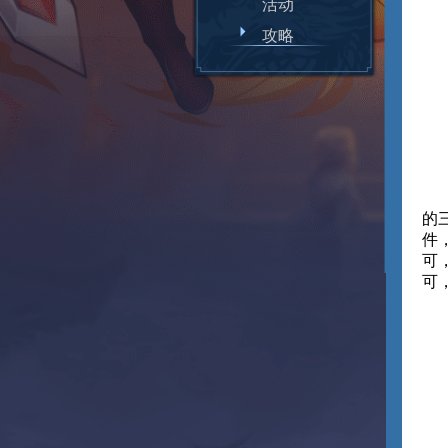
活动
攻略
的
件
可
可