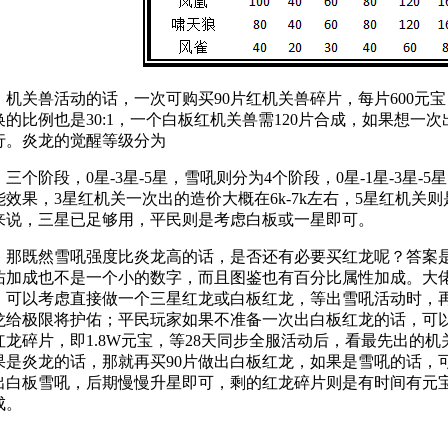
机关兽活动的话，一次可购买90片红机关兽碎片，每片600元宝
换的比例也是30:1，一个白板红机关兽需120片合成，如果想一次
行。炎龙的觉醒等级分为
三个阶段，0星-3星-5星，雪吼则分为4个阶段，0星-1星-3星
能效果，3星红机关一次出的造价大概在6k-7k左右，5星红机关则
来说，三星已足够用，平民则是考虑白板或一星即可。
那既然雪吼强度比炎龙高的话，是否还有必要买红龙呢？答案
佑加成也不是一个小的数字，而且图鉴也有百分比属性加成。大佬
，可以考虑直接做一个三星红龙或白板红龙，等出雪吼活动时，
龙给极限将护佑；平民玩家如果不准备一次出白板红龙的话，可以
红龙碎片，即1.8W元宝，等28天同步全服活动后，看最先出的
果是炎龙的话，那就再买90片做出白板红龙，如果是雪吼的话，可以
出白板雪吼，后期慢慢升星即可，剩的红龙碎片则是有时间有元
成。