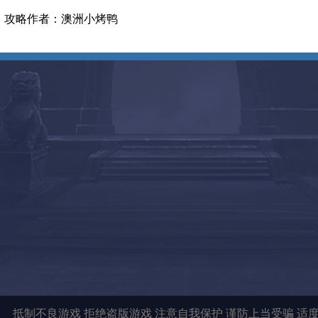
攻略作者：澳洲小烤鸭
抵制不良游戏 拒绝盗版游戏 注意自我保护 谨防上当受骗 适