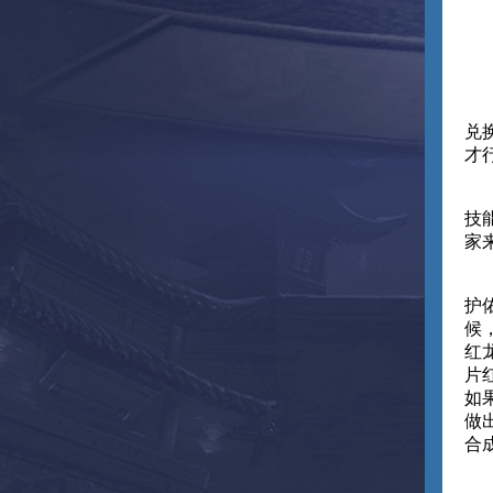
兑
才
技
家
护
候
红
片
如
做
合